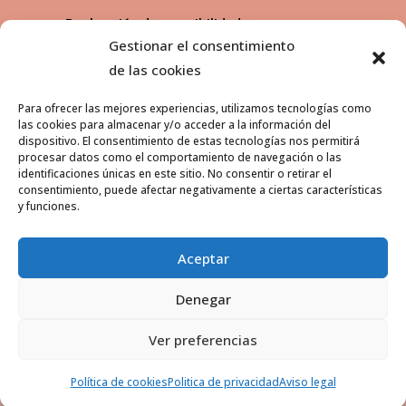
Declaración de accesibilidad
Gestionar el consentimiento
de las cookies
Para ofrecer las mejores experiencias, utilizamos tecnologías como
HORARIO
las cookies para almacenar y/o acceder a la información del
dispositivo. El consentimiento de estas tecnologías nos permitirá
procesar datos como el comportamiento de navegación o las
Lunes a Viernes:
identificaciones únicas en este sitio. No consentir o retirar el
Mañanas: 8:30 a 14h.
consentimiento, puede afectar negativamente a ciertas características
y funciones.
Tardes: 17 a 19h.
Sabados:
Aceptar
9 a 13h
Denegar
Ver preferencias
Política de cookies
Politica de privacidad
Aviso legal
© 2026 Distribuciones Avícolas Navarro S.L.