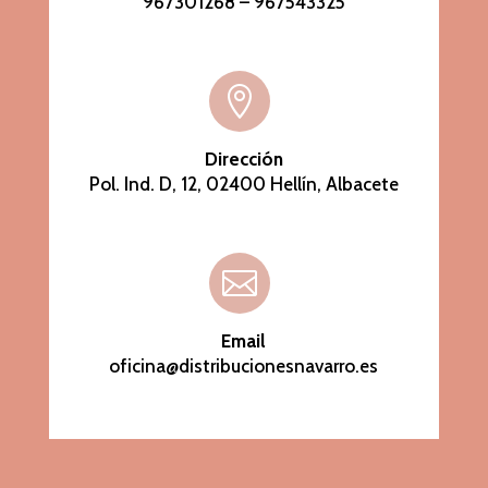
967301268 –
967543325

Dirección
Pol. Ind. D, 12, 02400 Hellín, Albacete

Email
oficina@distribucionesnavarro.es